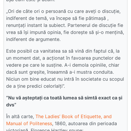
„Ori de câte ori o persoană cu care aveți o discuție,
indiferent de temă, va începe să fie pătimașă ,
renunțați instant la subiect. Partenerul de discuție fie
vrea să își impună opinia, fie dorește să și-o mențină,
indiferent de argumente.
Este posibil ca vanitatea sa să vină din faptul că, la
un moment dat, a acționat în favoarea punctelor de
vedere pe care le susține. A-i demola opiniile, chiar
dacă sunt greșite, înseamnă a-i mustra conduita.
Niciun om bine educat nu intră în societate cu scopul
de a ține predici celorlalți”.
”Nu vă așteptați ca toată lumea să simtă exact ca și
dvs”
În altă carte,
The Ladies’ Book of Etiquette, and
Manual of Politeness
, 1860, autoarea din perioada
victoriană, Florence Hartley spune: