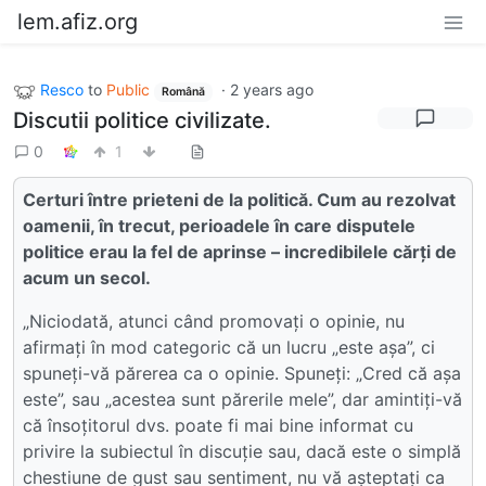
lem.afiz.org
Resco
to
Public
·
2 years ago
Română
Discutii politice civilizate.
0
1
Certuri între prieteni de la politică. Cum au rezolvat
oamenii, în trecut, perioadele în care disputele
politice erau la fel de aprinse – incredibilele cărți de
acum un secol.
„Niciodată, atunci când promovați o opinie, nu
afirmați în mod categoric că un lucru „este așa”, ci
spuneți-vă părerea ca o opinie. Spuneți: „Cred că așa
este”, sau „acestea sunt părerile mele”, dar amintiți-vă
că însoțitorul dvs. poate fi mai bine informat cu
privire la subiectul în discuție sau, dacă este o simplă
chestiune de gust sau sentiment, nu vă așteptați ca