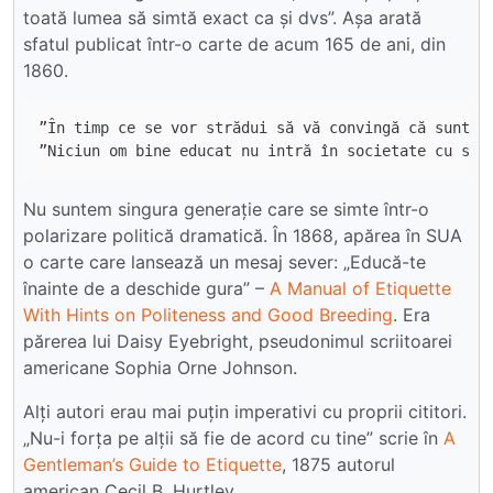
toată lumea să simtă exact ca și dvs”. Așa arată
sfatul publicat într-o carte de acum 165 de ani, din
1860.
”În timp ce se vor strădui să vă convingă că sunt p
Nu suntem singura generație care se simte într-o
polarizare politică dramatică. În 1868, apărea în SUA
o carte care lansează un mesaj sever: „Educă-te
înainte de a deschide gura” –
A Manual of Etiquette
With Hints on Politeness and Good Breeding
. Era
părerea lui Daisy Eyebright, pseudonimul scriitoarei
americane Sophia Orne Johnson.
Alți autori erau mai puțin imperativi cu proprii cititori.
„Nu-i forța pe alții să fie de acord cu tine” scrie în
A
Gentleman’s Guide to Etiquette
, 1875 autorul
american Cecil B. Hurtley.