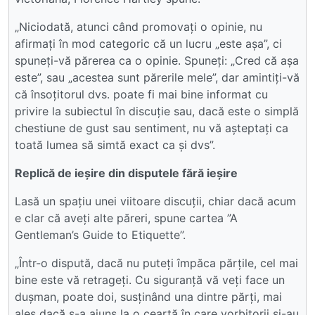
„Niciodată, atunci când promovați o opinie, nu
afirmați în mod categoric că un lucru „este așa”, ci
spuneți-vă părerea ca o opinie. Spuneți: „Cred că așa
este”, sau „acestea sunt părerile mele”, dar amintiți-vă
că însoțitorul dvs. poate fi mai bine informat cu
privire la subiectul în discuție sau, dacă este o simplă
chestiune de gust sau sentiment, nu vă așteptați ca
toată lumea să simtă exact ca și dvs”.
Replică de ieșire din disputele fără ieșire
Lasă un spațiu unei viitoare discuții, chiar dacă acum
e clar că aveți alte păreri, spune cartea ”A
Gentleman’s Guide to Etiquette”.
„Într-o dispută, dacă nu puteți împăca părțile, cel mai
bine este vă retrageți. Cu siguranță vă veți face un
dușman, poate doi, susținând una dintre părți, mai
ales dacă s-a ajuns la o ceartă în care vorbitorii și-au