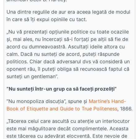
Una dintre regulile de aur era aceea legată de modul
în care să îți expui opiniile cu tact.
„Nu vă prezentați opțiunile politice cu toate ocaziile
și, mai ales, nu încercați să-i forțați pe alții să fie de
acord cu dumneavoastră. Ascultați ideile altora cu
calm. Dacă nu sunteți de acord, puteți răspunde
politicos. Chiar dacă adversarul dvs vă consideră un
oponent rău, îl puteți obliga să recunoască faptul că
sunteți un gentleman”.
”Nu sunteți într-un grup ca să faceți prozeliți”
”Nu monopoliza discuția”, spune și
Martine’s Hand-
Book of Etiquette and Guide to True Politeness
, 1866.
„Tăcerea celui care ascultă cu atenție un interlocutor
este mai măgulitoare decât complimentele. Aceasta
este tăcerea cu adevărat elocventă. Este nevoie de