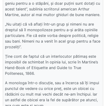
geniu pentru a o stăpâni, și doar puțini sunt dotați cu
acest talent”, sublinia scriitorul american Arthur
Martine, autor al mai multor ghiduri de bune maniere.
„Nu uitați că vă aflați într-un grup și nimeni nu are
dreptul să îl monopolizeze pentru a-și arăta opiniile
particulare. Fie că este vorba despre politică, religie
sau bani. Nimeni nu a venit în acel grup pentru a face
prozeliți”.
Ține cont de faptul că un interlocutor pătimaș este
imposibil de schimbat în opinia lui, scrie în Martine’s
Hand-Book of Etiquette and Guide to True
Politeness, 1866.
A monologa într-o discuție, sau a încerca să îți impui
punctul de vedere cu orice preț, este un obicei cu
rădăcini cu mult mai vechi decât ne-am închipui. Iar
un astfel de obicei era la fel de supărător pe atunci,
așa cum este și acum.