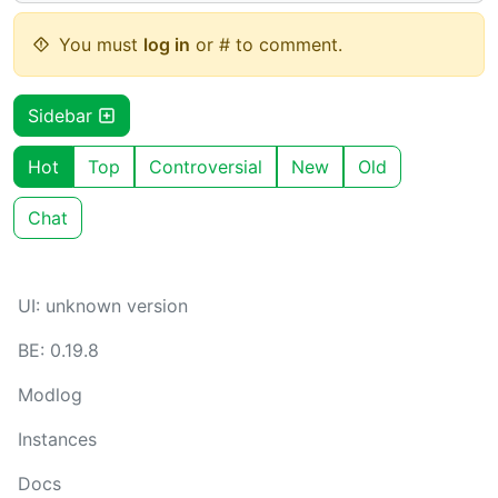
You must
log in
or # to comment.
Sidebar
Hot
Top
Controversial
New
Old
Chat
UI: unknown version
BE: 0.19.8
Modlog
Instances
Docs