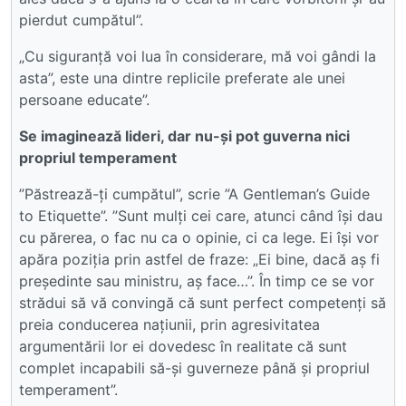
pierdut cumpătul”.
„Cu siguranță voi lua în considerare, mă voi gândi la
asta”, este una dintre replicile preferate ale unei
persoane educate”.
Se imaginează lideri, dar nu-și pot guverna nici
propriul temperament
”Păstrează-ți cumpătul”, scrie ”A Gentleman’s Guide
to Etiquette”. ”Sunt mulți cei care, atunci când își dau
cu părerea, o fac nu ca o opinie, ci ca lege. Ei își vor
apăra poziția prin astfel de fraze: „Ei bine, dacă aș fi
președinte sau ministru, aș face…”. În timp ce se vor
strădui să vă convingă că sunt perfect competenți să
preia conducerea națiunii, prin agresivitatea
argumentării lor ei dovedesc în realitate că sunt
complet incapabili să-și guverneze până și propriul
temperament”.